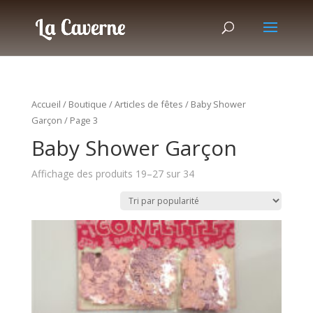
Accueil
/
Boutique
/
Articles de fêtes
/
Baby Shower
Garçon
/ Page 3
Baby Shower Garçon
Affichage des produits 19–27 sur 34