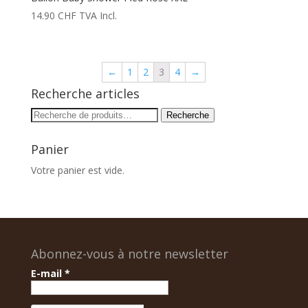
14.90
CHF
TVA Incl.
←
1
2
3
4
→
Recherche articles
Recherche
Recherche
pour :
Panier
Votre panier est vide.
Abonnez-vous à notre newsletter
E-mail
*