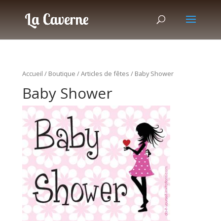
Accueil
/
Boutique
/
Articles de fêtes
/ Baby Shower
Baby Shower