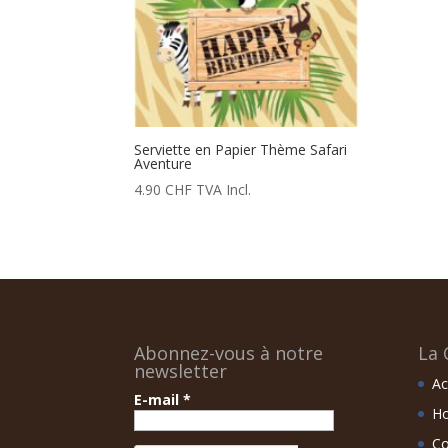
Serviette en Papier Thème Safari
Aventure
4.90
CHF
TVA Incl.
Abonnez-vous à notre
La 
newsletter
Ac
E-mail
*
Ho
Co