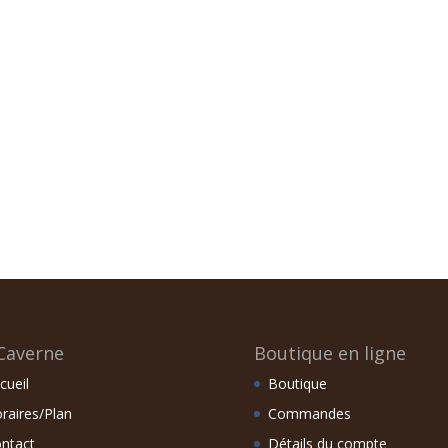
Caverne
Boutique en ligne
cueil
Boutique
raires/Plan
Commandes
ntact
Détails du compte