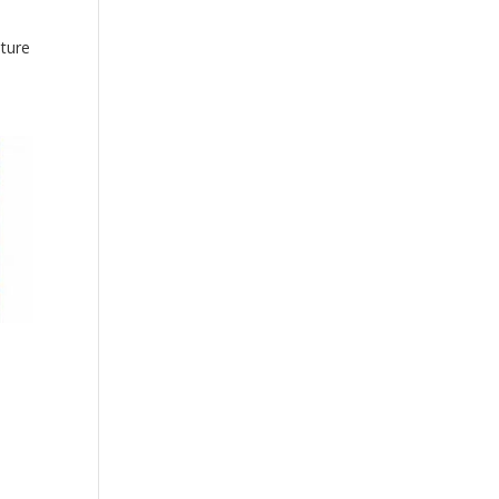
ture
i