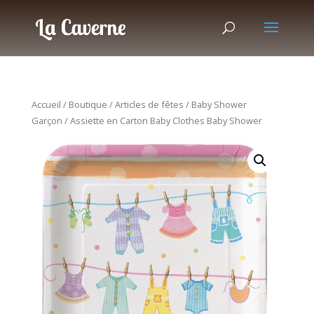
Accueil
/
Boutique
/
Articles de fêtes
/
Baby Shower
Garçon
/ Assiette en Carton Baby Clothes Baby Shower